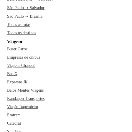
São Paulo ➝ Salvador
São Paulo ➝ Brasília
Todas as rotas
Todas os destinos
Viagem
Buser Carro
Empresas de ônibus
Viagens Chapecó
Bus X
Expresso JK
Belos Montes Viagens
Kandango Transportes
Viação Itapemirim
Emtram
Catedral
Star Bus