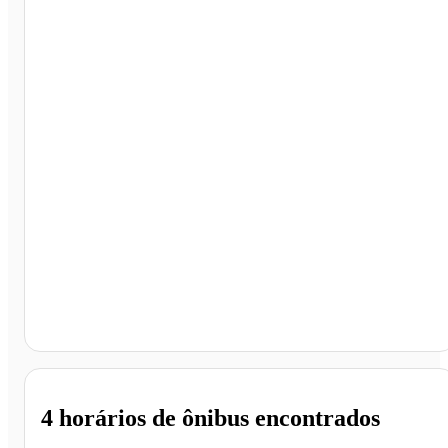
Terminal Rodoviário de Goiânia, Goiânia - GO
4 horários
de ônibus encontrados