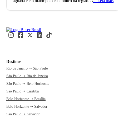
agitada e é o maior polo econômico da região.
A cidade de
Leia mais
Goiânia, capital do estado de Goiás, conta com mais de 1
milhão de habitantes e é a segunda cidade mais populosa do
Centro-Oeste brasileiro, superada apenas por Brasília. O
município foi planejado e construído para ser a capital
política de Goiás, na era do governo Vargas e atualmente é
considerado um polo econômico importante para a região. A
economia de Goiânia é fortemente influenciada pela
indústria, agricultura, medicina e moda.
Goiânia é uma
cidade moderna com ares de interior. Lá é possível
Destinos
aproveitar todas as comodidades de uma capital sem deixar
Rio de Janeiro ➝ São Paulo
de desfrutar o acolhimento do povo e os pratos à moda
São Paulo ➝ Rio de Janeiro
caipira. A capital é uma das cidades mais arborizadas do
Brasil, com lindas praças e parques. Se você é do time da
São Paulo ➝ Belo Horizonte
badalação, vale a pena experimentar os bares e casas
São Paulo ➝ Curitiba
noturnas da cidade, embaladas pela música sertaneja. Sobre
Belo Horizonte ➝ Brasília
hospedagem, não se preocupe: a estrutura hoteleira de
Belo Horizonte ➝ Salvador
Goiânia oferece opções muito boas e com preços em
São Paulo ➝ Salvador
conta.
O nome da cidade de Goiânia tem duas origens