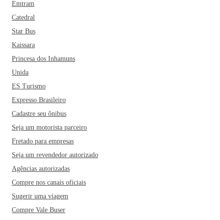
Emtram
Catedral
Star Bus
Kaissara
Princesa dos Inhamuns
Unida
ES Turismo
Expresso Brasileiro
Cadastre seu ônibus
Seja um motorista parceiro
Fretado para empresas
Seja um revendedor autorizado
Agências autorizadas
Compre nos canais oficiais
Sugerir uma viagem
Compre Vale Buser