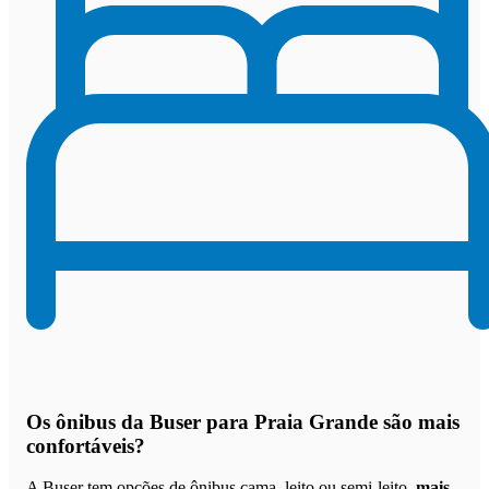
Os
ônibus da Buser para Praia Grande são mais
confortáveis
?
A Buser tem opções de ônibus cama, leito ou semi-leito,
mais