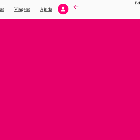
Bel
Novo
as
Viagens
Ajuda