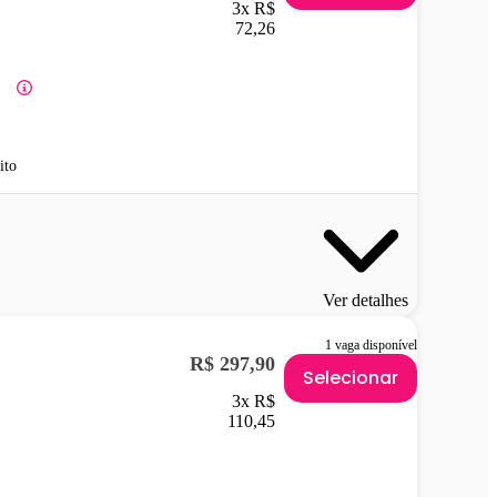
3x R$
72,26
ito
Ver detalhes
1 vaga disponível
R$ 297,90
Selecionar
3x R$
110,45