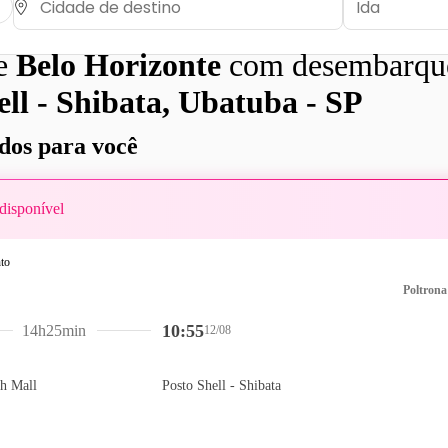
de
Belo Horizonte
com desembarqu
ell - Shibata, Ubatuba - SP
os para você
disponível
Poltrona
10:55
14h25min
12/08
ah Mall
Posto Shell - Shibata