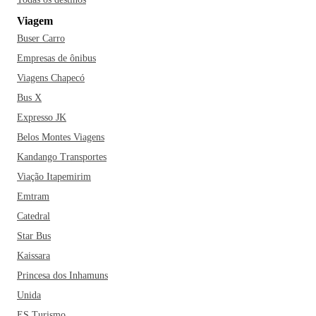
todas as partes do mundo. Curta São Paulo ao máximo e
Viagem
viva tudo que a cidade tem para oferecer!
Buser Carro
Empresas de ônibus
Viagens Chapecó
Bus X
Expresso JK
Belos Montes Viagens
Kandango Transportes
Viação Itapemirim
Emtram
Catedral
Star Bus
Kaissara
Princesa dos Inhamuns
Unida
ES Turismo