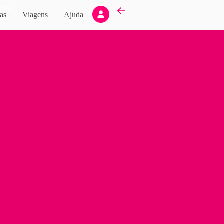
Novo
as
Viagens
Ajuda