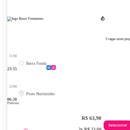
3 vagas neste pre
11/08
Barra Funda
23:55
12/08
Posto Buritizinho
06:20
Poltrona
R$ 63,90
Selecionar
3x R$ 23,69