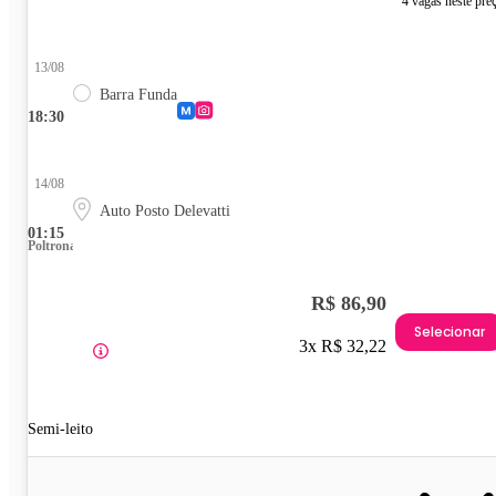
4 vagas neste pre
13/08
Barra Funda
18:30
14/08
Auto Posto Delevatti
01:15
Poltrona
R$ 86,90
Selecionar
3x R$ 32,22
Semi-leito