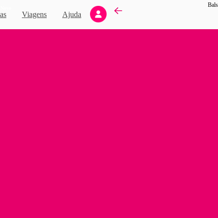
Bals
Novo
as
Viagens
Ajuda