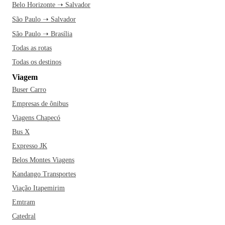
Belo Horizonte ➝ Salvador
São Paulo ➝ Salvador
São Paulo ➝ Brasília
Todas as rotas
Todas os destinos
Viagem
Buser Carro
Empresas de ônibus
Viagens Chapecó
Bus X
Expresso JK
Belos Montes Viagens
Kandango Transportes
Viação Itapemirim
Emtram
Catedral