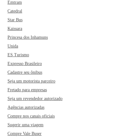
Emtram
Catedral
Star Bus
Kaissara
Princesa dos Inhamuns
Unida
ES Turismo
Expresso Brasileiro
Cadastre seu ônibus
Seja um motorista parceiro
Fretado para empresas
Seja um revendedor autorizado
Agências autorizadas
Compre nos canais oficiais
Sugerir uma viagem
Compre Vale Buser