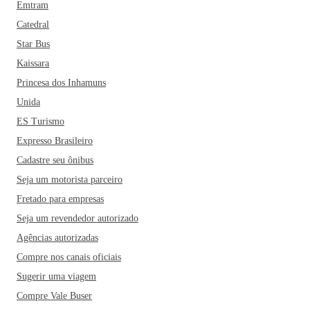
Emtram
Catedral
Star Bus
Kaissara
Princesa dos Inhamuns
Unida
ES Turismo
Expresso Brasileiro
Cadastre seu ônibus
Seja um motorista parceiro
Fretado para empresas
Seja um revendedor autorizado
Agências autorizadas
Compre nos canais oficiais
Sugerir uma viagem
Compre Vale Buser