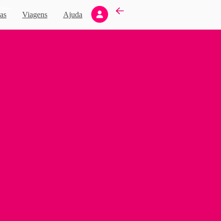
Novo
as
Viagens
Ajuda