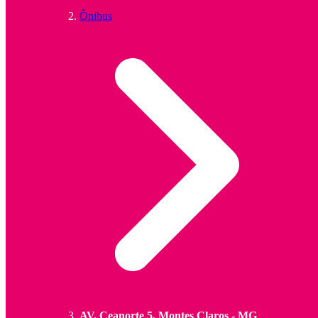
Ônibus
AV. Ceanorte 5, Montes Claros - MG