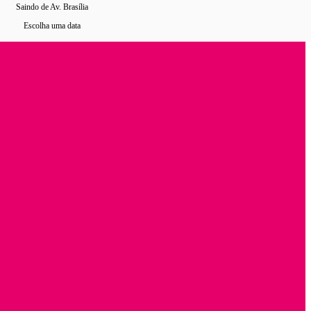
Saindo de Av. Brasília
Escolha uma data