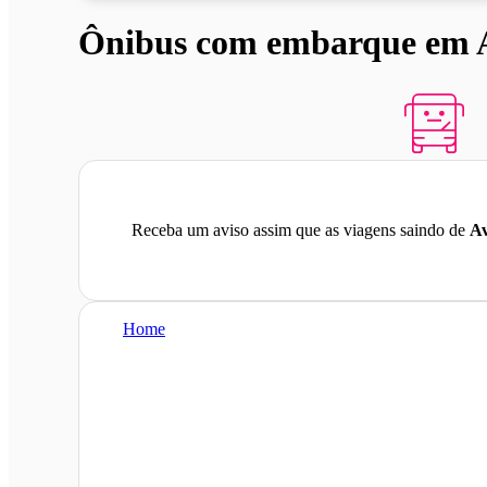
Ônibus com embarque em Av
Receba um aviso assim que as viagens saindo de
Av
Home