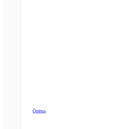
Ônibus