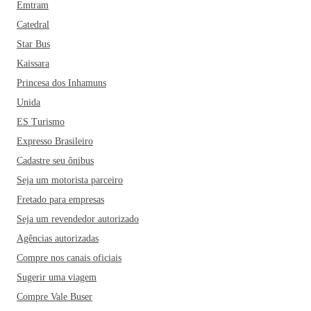
Emtram
Catedral
Star Bus
Kaissara
Princesa dos Inhamuns
Unida
ES Turismo
Expresso Brasileiro
Cadastre seu ônibus
Seja um motorista parceiro
Fretado para empresas
Seja um revendedor autorizado
Agências autorizadas
Compre nos canais oficiais
Sugerir uma viagem
Compre Vale Buser