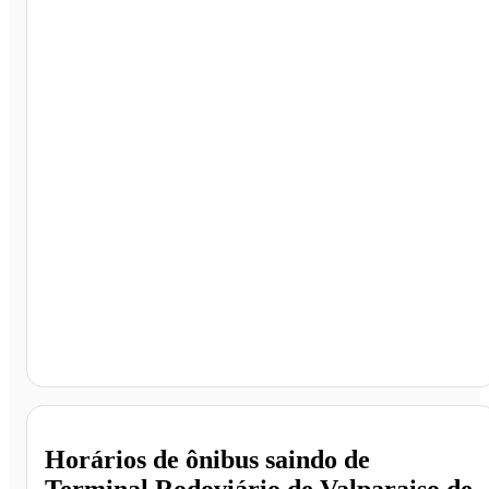
Terminal Rodoviário de Valparaiso de Goiás, Valparaíso
de Goiás - GO
Horários de ônibus saindo de