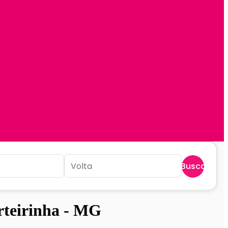
Buscar
rteirinha - MG