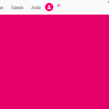
S
Novo
as
Viagens
Ajuda