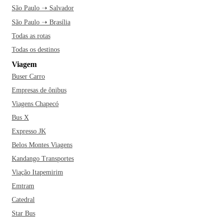
São Paulo ➝ Salvador
São Paulo ➝ Brasília
Todas as rotas
Todas os destinos
Viagem
Buser Carro
Empresas de ônibus
Viagens Chapecó
Bus X
Expresso JK
Belos Montes Viagens
Kandango Transportes
Viação Itapemirim
Emtram
Catedral
Star Bus