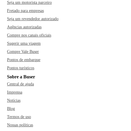
Seja um motorista parceiro
Fretado para empresas
Seja um revendedor autorizado
Agências autorizadas
Compre nos canais oficiais
Sugerir uma viagem
Compre Vale Buser
Pontos de embarque
Pontos turísticos
Sobre a Buser
Central de ajuda
Imprensa
Notícias
Blog
Termos de uso
Nossas políticas