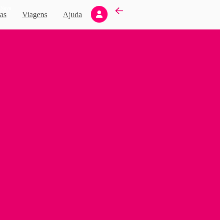
Novo
as
Viagens
Ajuda