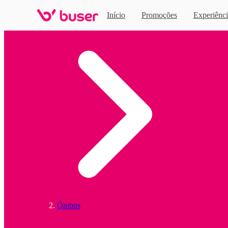
Início
Promoções
Experiênci
Home
Ônibus