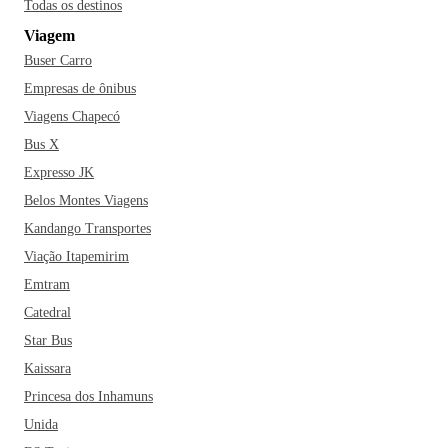
Todas os destinos
Viagem
Buser Carro
Empresas de ônibus
Viagens Chapecó
Bus X
Expresso JK
Belos Montes Viagens
Kandango Transportes
Viação Itapemirim
Emtram
Catedral
Star Bus
Kaissara
Princesa dos Inhamuns
Unida