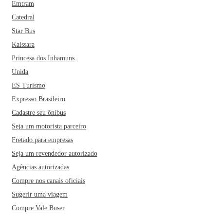
Emtram
Catedral
Star Bus
Kaissara
Princesa dos Inhamuns
Unida
ES Turismo
Expresso Brasileiro
Cadastre seu ônibus
Seja um motorista parceiro
Fretado para empresas
Seja um revendedor autorizado
Agências autorizadas
Compre nos canais oficiais
Sugerir uma viagem
Compre Vale Buser