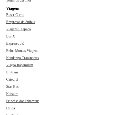
Todas os destinos
Viagem
Buser Carro
Empresas de ônibus
Viagens Chapecó
Bus X
Expresso JK
Belos Montes Viagens
Kandango Transportes
Viação Itapemirim
Emtram
Catedral
Star Bus
Kaissara
Princesa dos Inhamuns
Unida