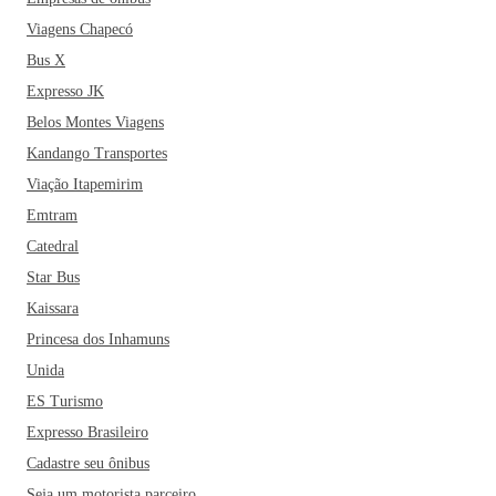
Viagens Chapecó
Bus X
Expresso JK
Belos Montes Viagens
Kandango Transportes
Viação Itapemirim
Emtram
Catedral
Star Bus
Kaissara
Princesa dos Inhamuns
Unida
ES Turismo
Expresso Brasileiro
Cadastre seu ônibus
Seja um motorista parceiro