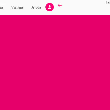
Sai
Novo
as
Viagens
Ajuda