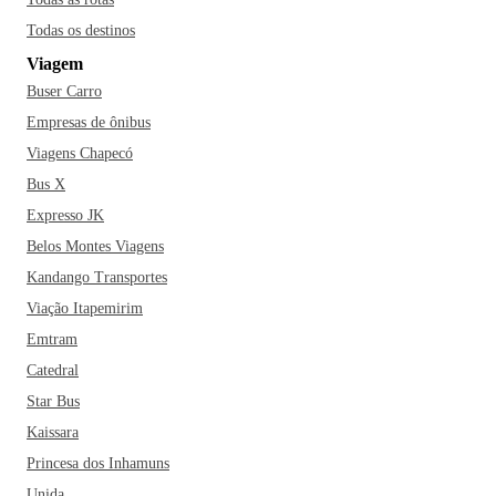
Todas os destinos
Viagem
Buser Carro
Empresas de ônibus
Viagens Chapecó
Bus X
Expresso JK
Belos Montes Viagens
Kandango Transportes
Viação Itapemirim
Emtram
Catedral
Star Bus
Kaissara
Princesa dos Inhamuns
Unida