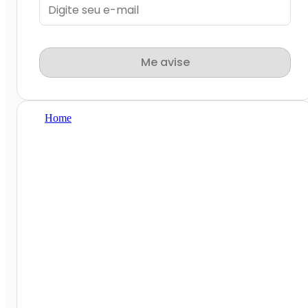
Me avise
Home