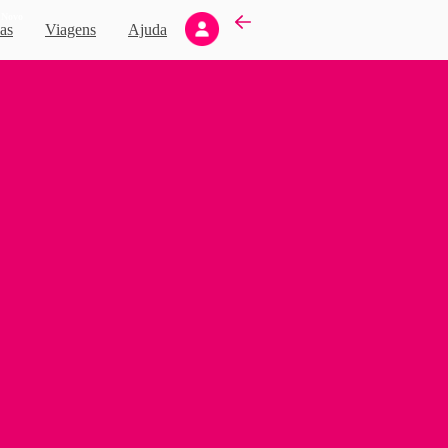
Novo
as
Viagens
Ajuda