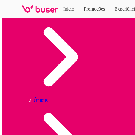
Início
Promoções
Experiênci
Home
Ônibus