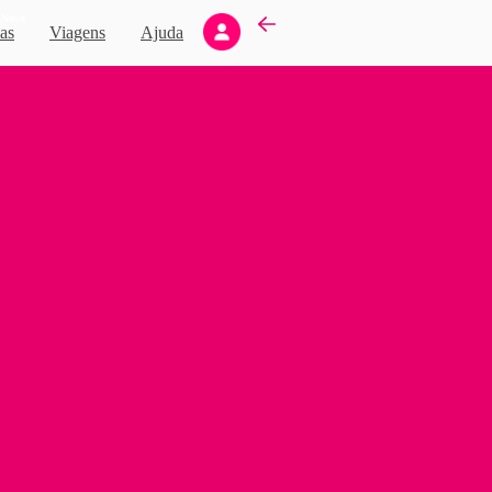
Novo
as
Viagens
Ajuda