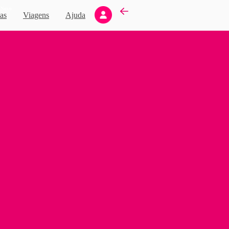
Novo
as
Viagens
Ajuda