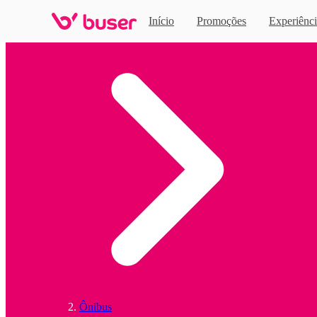
Início
Promoções
Experiênci
Home
Ônibus