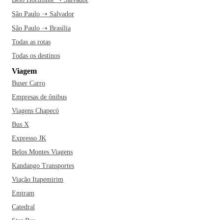
São Paulo ➝ Salvador
São Paulo ➝ Brasília
Todas as rotas
Todas os destinos
Viagem
Buser Carro
Empresas de ônibus
Viagens Chapecó
Bus X
Expresso JK
Belos Montes Viagens
Kandango Transportes
Viação Itapemirim
Emtram
Catedral