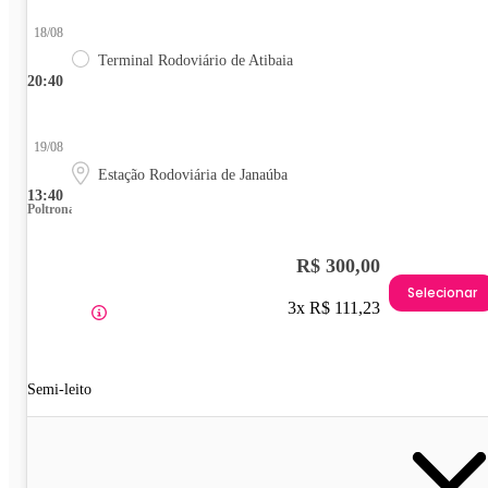
18/08
Terminal Rodoviário de Atibaia
20:40
19/08
Estação Rodoviária de Janaúba
13:40
Poltrona
R$ 300,00
Selecionar
3x R$ 111,23
Semi-leito