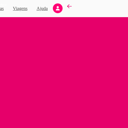
Novo
as
Viagens
Ajuda