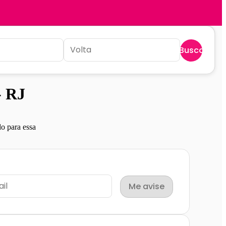
Buscar
- RJ
o para essa
Me avise