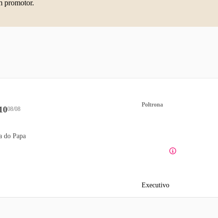
m promotor.
Poltrona
10
08/08
a do Papa
Executivo