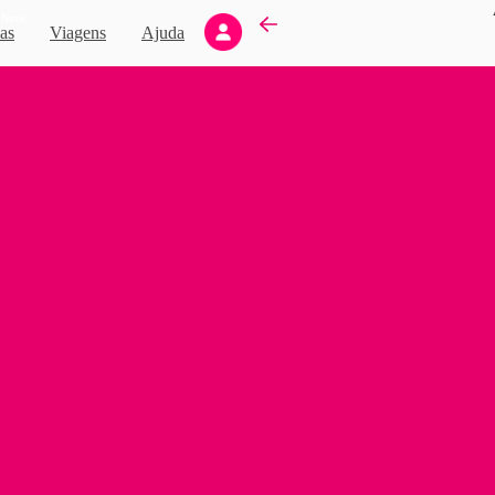
Novo
as
Viagens
Ajuda