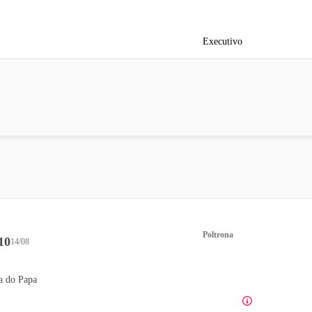
Executivo
Poltrona
10
14/08
a do Papa