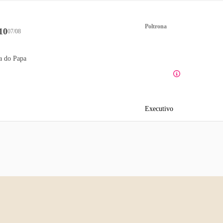
Poltrona
10
07/08
a do Papa
Executivo