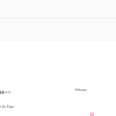
Poltrona
10
09/08
a do Papa