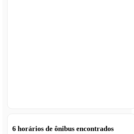
Sala VIP Nogueira Turismo, Ribeirão Preto - SP
6 horários
de ônibus encontrados