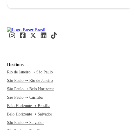
em 1856, é reconhecida como a capital da cerveja no Brasil,
graças à sua rica tradição cervejeira que inclui marcas
renomadas como Colorado e Pinguim. Este título reflete a
transformação de uma cidade outrora famosa pelo café em
um polo de inovação e tecnologia, com o 21º maior PIB do
país. Todos os anos, milhares de visitantes e estudantes
movimentam a cidade, atraídos por eventos como o
Agrishow e pela prestigiada Faculdade de Medicina da
USP.
A Choperia Pinguim é uma parada obrigatória para
Destinos
quem chega a Ribeirão Preto, famosa por suas cervejas
Rio de Janeiro ➝ São Paulo
artesanais. A viagem é mais do que um simples
São Paulo ➝ Rio de Janeiro
deslocamento; é a chance de explorar uma cidade cheia de
histórias. Com uma passagem de ônibus pela Buser, você
São Paulo ➝ Belo Horizonte
relaxa enquanto aproveita o tempo livre sem se preocupar
São Paulo ➝ Curitiba
com a estrada. O atendimento está sempre pronto para
Belo Horizonte ➝ Brasília
ajudar, garantindo uma experiência segura e tranquila. Ao
Belo Horizonte ➝ Salvador
chegar, a rodoviária já é o ponto de partida para suas
São Paulo ➝ Salvador
aventuras na cidade.
No Parque Curupira, caminhe pelas