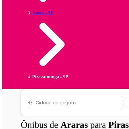
Araras - SP
Pirassununga - SP
Ônibus de
Araras
para
Pira