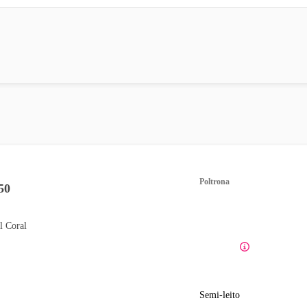
Poltrona
50
l Coral
Semi-leito