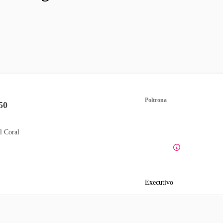
Poltrona
50
l Coral
Executivo