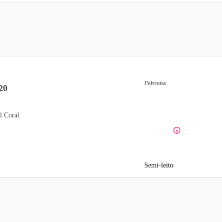
Poltrona
20
l Coral
Semi-leito