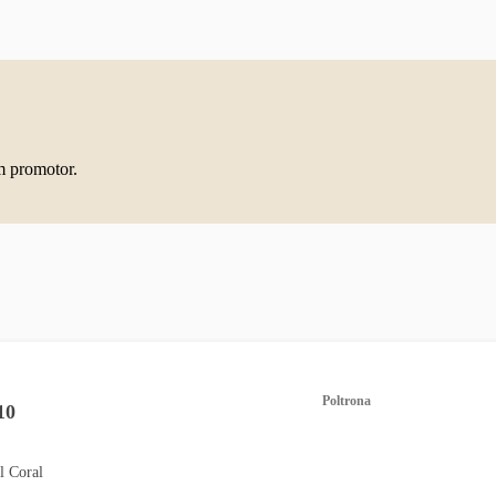
m promotor.
Poltrona
10
l Coral