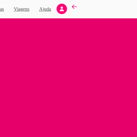
Novo
as
Viagens
Ajuda