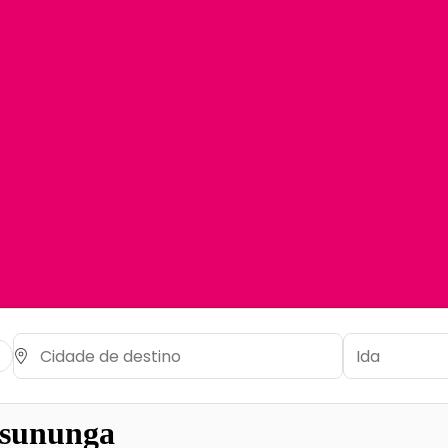
ssununga