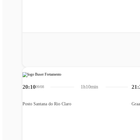
20:10
21:
1h10min
09/08
Posto Santana do Rio Claro
Graa