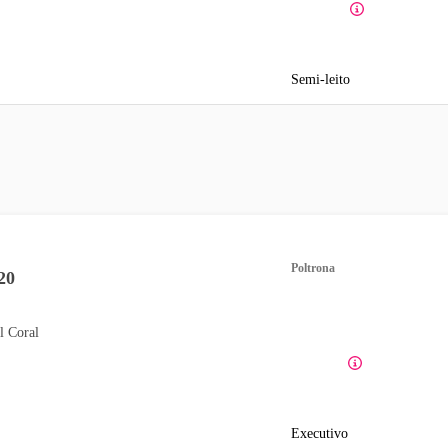
Semi-leito
Poltrona
20
l Coral
Executivo