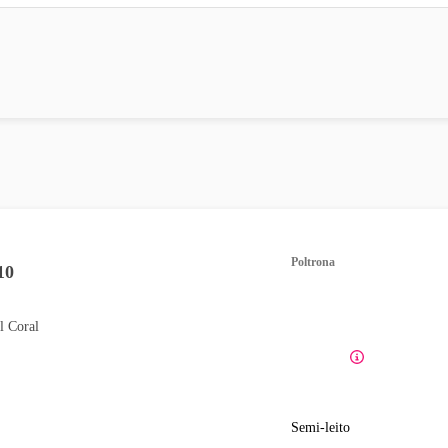
Poltrona
10
l Coral
Semi-leito