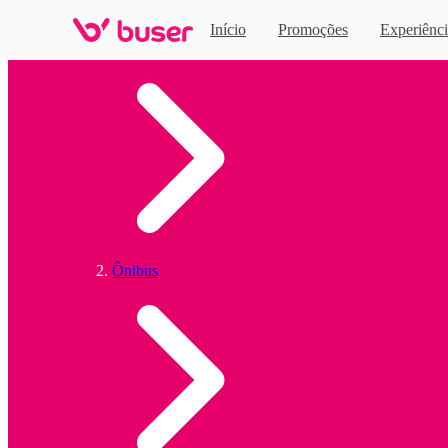
Início
Promoções
Experiênci
Home
Ônibus