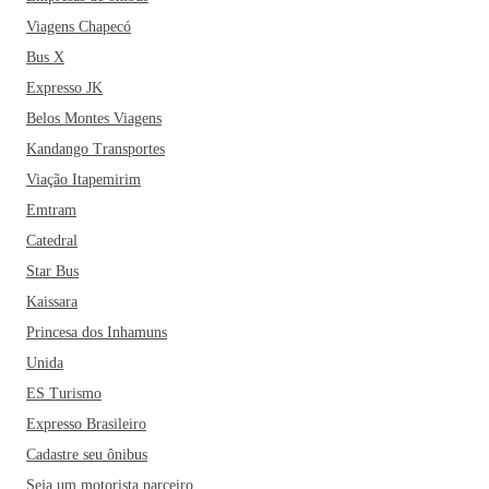
para Goiânia, não deixe de incluir na rota algumas das
Viagens Chapecó
praças da cidade - Goiânia é conhecida como a capital com
Bus X
o maior número de praças no Brasil. O município também é
Expresso JK
um dos que possuem mais bens tombados pelo IPHAN -
Belos Montes Viagens
Instituto do Patrimônio Histórico e Artístico Nacional.
Kandango Transportes
Dentre eles estão o Teatro Goiânia, a Estação Ferroviária, o
coreto da Praça Cívica, a mureta e o trampolim do Lago das
Viação Itapemirim
Rosas, o Grande Hotel, o Museu Pedro Ludovico Teixeira e
Emtram
o Palácio das Esmeraldas. Aproveite para conhecer todos!
Catedral
Star Bus
Kaissara
Princesa dos Inhamuns
Unida
ES Turismo
Expresso Brasileiro
Cadastre seu ônibus
Seja um motorista parceiro