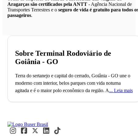
Aragarças são certificados pela ANTT
- Agência Nacional de
Transportes Terrestres e o
seguro de vida é gratuito para todos o
passageiros
.
Sobre Terminal Rodoviário de
Goiânia - GO
Terra do sertanejo e capital do cerrado, Goiânia - GO une o
moderno com interior, belos parques com vida noturna
agitada e é o maior polo econômico da região.
A cidade de
Leia mais
Goiânia, capital do estado de Goiás, conta com mais de 1
milhão de habitantes e é a segunda cidade mais populosa do
Centro-Oeste brasileiro, superada apenas por Brasília. O
município foi planejado e construído para ser a capital
política de Goiás, na era do governo Vargas e atualmente é
considerado um polo econômico importante para a região. A