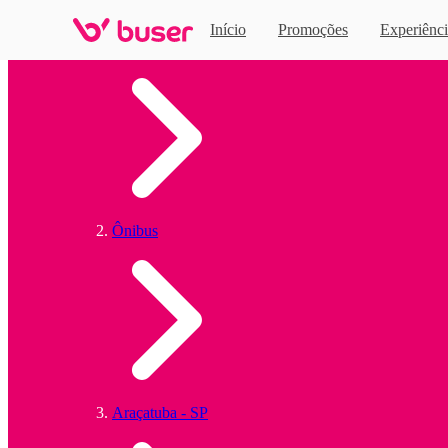
Início
Promoções
Experiênci
Home
Ônibus
Araçatuba - SP