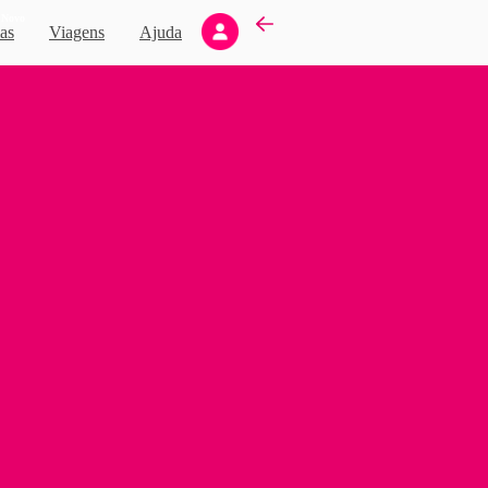
Novo
as
Viagens
Ajuda