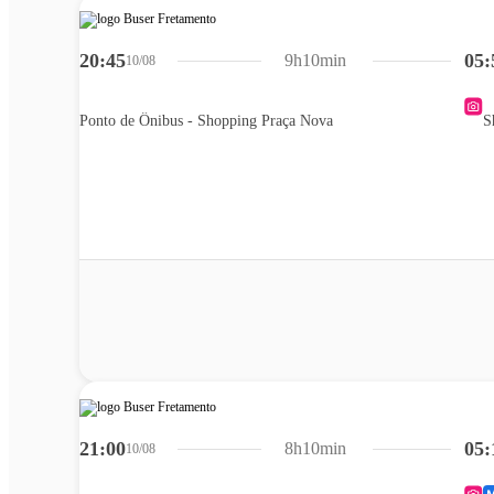
20:45
05:
9h10min
10/08
Ponto de Ônibus - Shopping Praça Nova
S
21:00
05:
8h10min
10/08