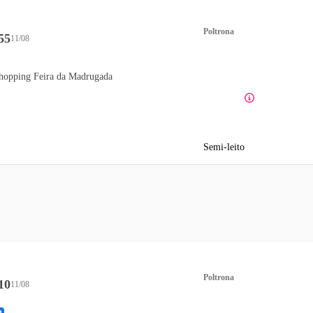
Poltrona
55
11/08
hopping Feira da Madrugada
Semi-leito
Poltrona
10
11/08