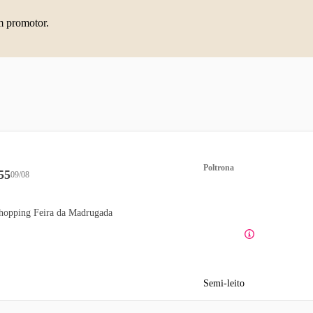
m promotor.
Poltrona
55
09/08
hopping Feira da Madrugada
Semi-leito