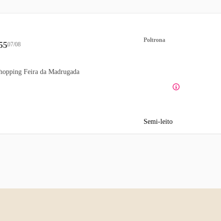
Poltrona
55
07/08
hopping Feira da Madrugada
Semi-leito