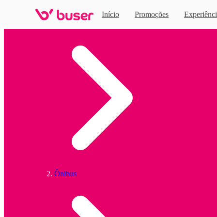
Início
Promoções
Experiênci
Home
Ônibus