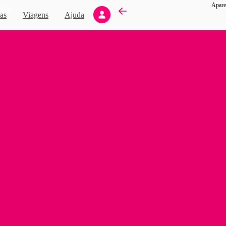
Apare
Novo
as
Viagens
Ajuda