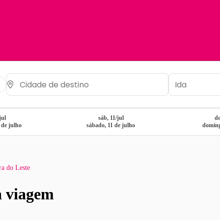
jul
sáb, 11/jul
do
0 de julho
sábado, 11 de julho
doming
a do Leste
a viagem