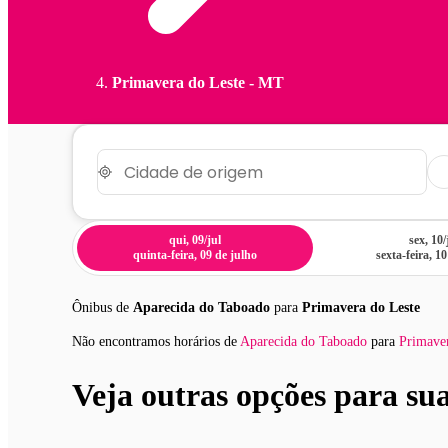
Primavera do Leste - MT
qui, 09/jul
sex, 10/
quinta-feira, 09 de julho
sexta-feira, 1
Ônibus de
Aparecida do Taboado
para
Primavera do Leste
Não encontramos horários
de
Aparecida do Taboado
para
Primaver
Veja outras opções para su