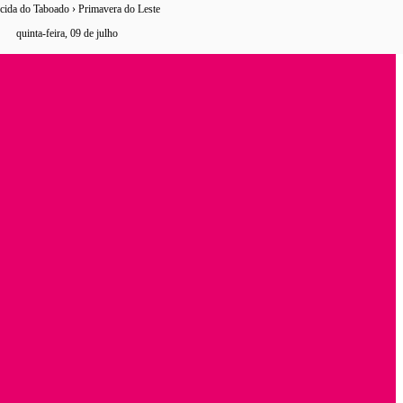
cida do Taboado › Primavera do Leste
0 horários
de ônibus encontrados
quinta-feira, 09 de julho