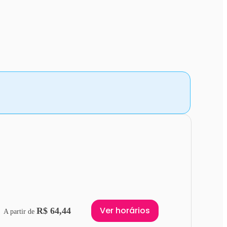
Ver horários
R$ 64,44
A partir de