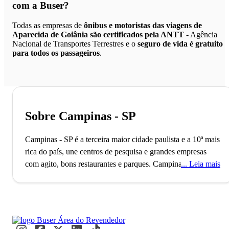
com a Buser?
Todas as empresas de
ônibus e motoristas das viagens de
Aparecida de Goiânia são certificados pela ANTT
- Agência
Nacional de Transportes Terrestres e o
seguro de vida é gratuito
para todos os passageiros
.
Sobre Campinas - SP
Campinas - SP é a terceira maior cidade paulista e a 10ª mais
rica do país, une centros de pesquisa e grandes empresas
com agito, bons restaurantes e parques.
Campinas,
Leia mais
responsável por cerca de 15% da produção científica
nacional, abriga universidades renomadas como a Unicamp.
Esse destaque coloca a cidade como o terceiro maior polo de
pesquisa e desenvolvimento do Brasil, atraindo grandes
empresas de tecnologia como IBM e Dell. Estudantes e