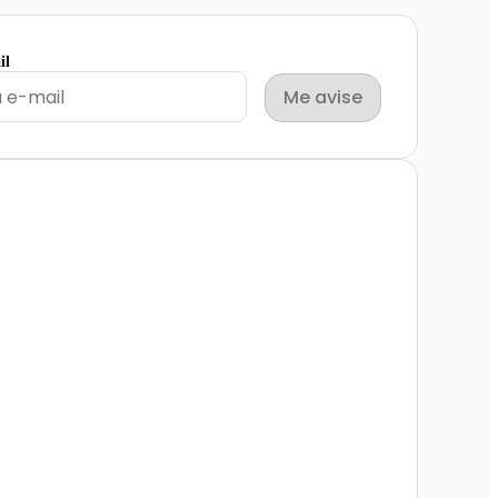
il
Me avise