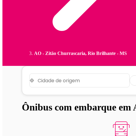
AO - Zitão Churrascaria, Rio Brilhante - MS
Ônibus com embarque em AO