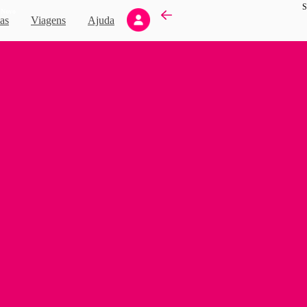
S
Novo
as
Viagens
Ajuda