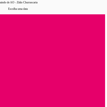
aindo de AO - Zitão Churrascaria
Escolha uma data