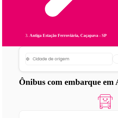
Antiga Estação Ferroviária, Caçapava - SP
Ônibus com embarque em An