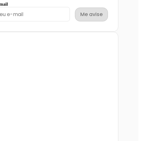
email
Me avise