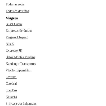
das Mangabeiras e suba as trilhas que levam a vistas
Todas as rotas
impressionantes da cidade e da Serra do Curral. Que tal
Todas os destinos
parar em um dos botecos famosos, como o Bar do Zezé,
Viagem
para experimentar uns petiscos únicos de BH? Bora curtir
Buser Carro
Belo Horizonte e aproveitar tudo que a cidade proporciona!
Empresas de ônibus
Viagens Chapecó
Bus X
Expresso JK
Belos Montes Viagens
Kandango Transportes
Viação Itapemirim
Emtram
Catedral
Star Bus
Kaissara
Princesa dos Inhamuns