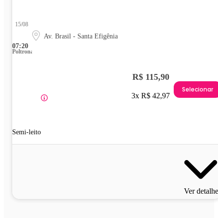
15/08
Av. Brasil - Santa Efigênia
07:20
Poltrona
R$ 115,90
Selecionar
3x R$ 42,97
Semi-leito
Ver detalh