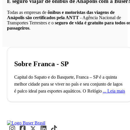
É seguro viajar de ônibus de Anápolis
com a Buser
Todas as empresas de
ônibus e motoristas das viagens de
Anápolis são certificados pela ANTT
- Agência Nacional de
Transportes Terrestres e o
seguro de vida é gratuito para todos o
passageiros
.
Sobre Franca - SP
Capital do Sapato e do Basquete, Franca – SP é a quinta
melhor cidade para se viver no país e seu conjunto de lagos
é palco ideal para esportes aquáticos.
O Relógio do Sol,
Leia mais
único no Brasil, remonta ao ano de 1824, quando Franca foi
fundada. Conhecida como a “Capital do Calçado”, a cidade
também se destaca por ser a 5ª mais segura do país.
Moradores e visitantes se encontram em seus restaurantes
pitorescos e exploram a rica história local.
A visita ao icônico