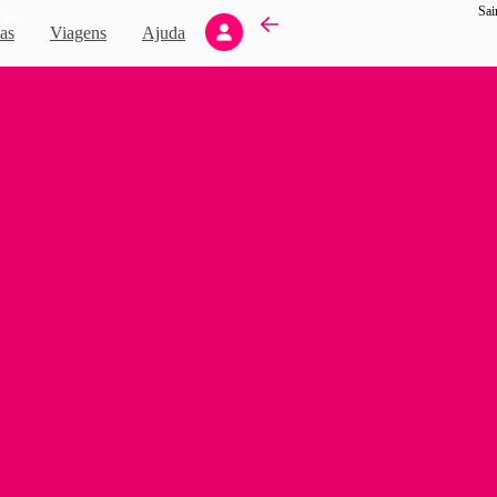
Sai
Novo
as
Viagens
Ajuda