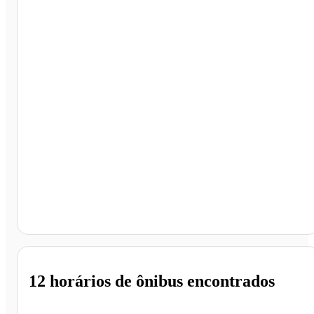
Terminal Rodoviário de Goiânia, Goiânia - GO
12 horários
de ônibus encontrados