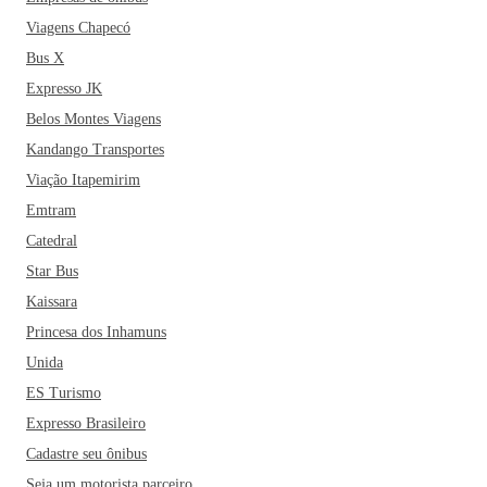
existem diversas opções de restaurantes em Jales, com uma
Viagens Chapecó
culinária bem diversa; são diversas opções como a
Bus X
Picanharia Jales, Oishi Jales e o Clube do Garfo. O que
Expresso JK
começou como um sonho hoje é sinônimo de uma das mais
Belos Montes Viagens
belas e prósperas cidades de São Paulo. Ainda não arrumou
Kandango Transportes
as malas? Corre para o próximo ônibus para Jales!
Viação Itapemirim
Emtram
Catedral
Star Bus
Kaissara
Princesa dos Inhamuns
Unida
ES Turismo
Expresso Brasileiro
Cadastre seu ônibus
Seja um motorista parceiro