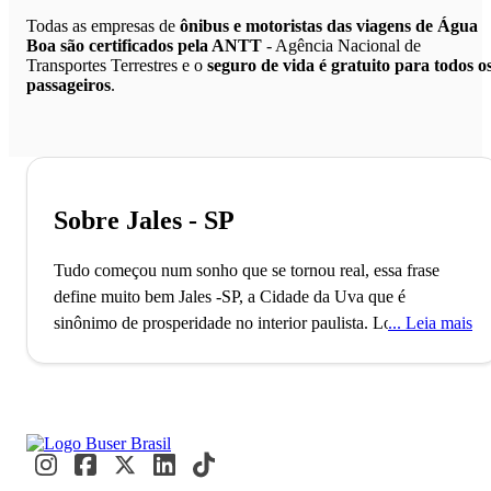
Todas as empresas de
ônibus e motoristas das viagens de Água
Boa são certificados pela ANTT
- Agência Nacional de
Transportes Terrestres e o
seguro de vida é gratuito para todos o
passageiros
.
Sobre Jales - SP
Tudo começou num sonho que se tornou real, essa frase
define muito bem Jales -SP, a Cidade da Uva que é
sinônimo de prosperidade no interior paulista.
Localizada no
Leia mais
Estado de São Paulo, a cidade de Jales surgiu em 1941.
Além de ser uma bela região, Jales é marcada pela sua
história. O município nasceu do sonho do Dr. Euphly Jalles
de fundar uma cidade; desde então, ele se aventurou pela
mata para realizar os estudos necessários pela região. Dizem
que ele passou por muitas situações na região, dormindo em