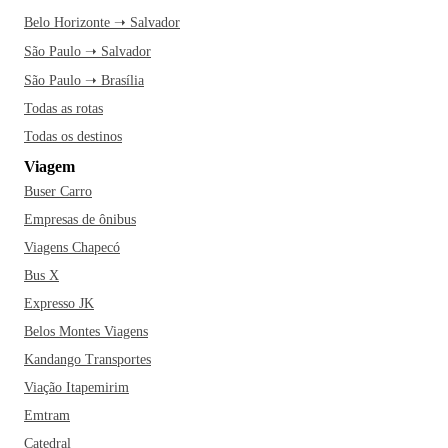
Belo Horizonte ➝ Salvador
São Paulo ➝ Salvador
São Paulo ➝ Brasília
Todas as rotas
Todas os destinos
Viagem
Buser Carro
Empresas de ônibus
Viagens Chapecó
Bus X
Expresso JK
Belos Montes Viagens
Kandango Transportes
Viação Itapemirim
Emtram
Catedral