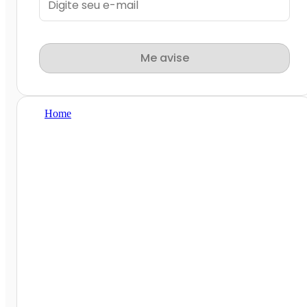
Me avise
Home