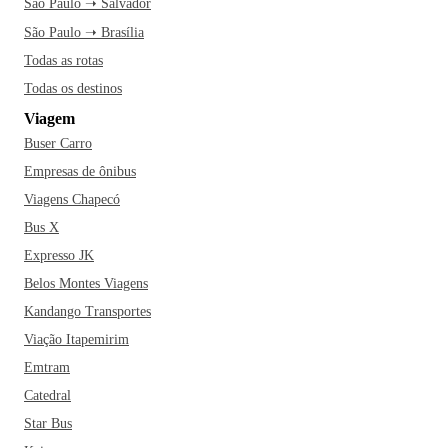
São Paulo ➝ Salvador
São Paulo ➝ Brasília
Todas as rotas
Todas os destinos
Viagem
Buser Carro
Empresas de ônibus
Viagens Chapecó
Bus X
Expresso JK
Belos Montes Viagens
Kandango Transportes
Viação Itapemirim
Emtram
Catedral
Star Bus