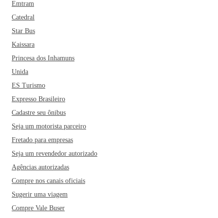
Emtram
Catedral
Star Bus
Kaissara
Princesa dos Inhamuns
Unida
ES Turismo
Expresso Brasileiro
Cadastre seu ônibus
Seja um motorista parceiro
Fretado para empresas
Seja um revendedor autorizado
Agências autorizadas
Compre nos canais oficiais
Sugerir uma viagem
Compre Vale Buser